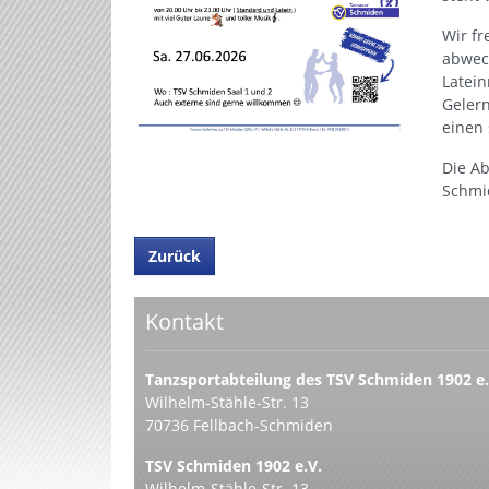
Wir fr
abwec
Latein
Gelern
einen
Die Ab
Schmi
Zurück
Kontakt
Tanzsportabteilung des TSV Schmiden 1902 e.
Wilhelm-Stähle-Str. 13
70736 Fellbach-Schmiden
TSV Schmiden 1902 e.V.
Wilhelm-Stähle-Str. 13